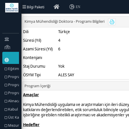
Bilgi Paketi
EN
Eğitim Türü (Amaçlar) ve Hedefler
Program Hakkında
Program Profili
Program Yetkilileri
Alınacak Derece
Kabul Koşulları
Üst Kademeye Geçiş
Mezuniyet Koşulları