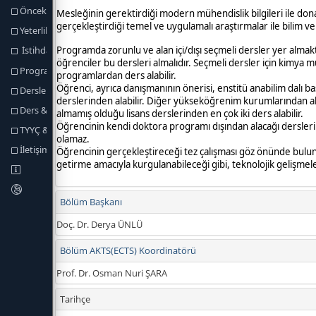
Önceki Öğrenmenin Tanınması
Yeterlilik Koşulları ve Kuralları
İstihdam Olanakları
Program Yeterlikleri
Dersler
Ders & Program Yeterlilikleri İlişkisi
TYYÇ & Program Yeterlilikleri İlişkisi
İletişim